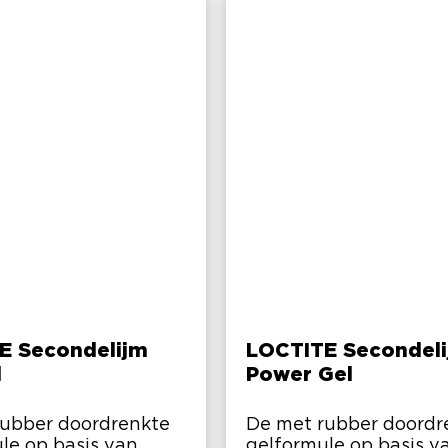
E Secondelijm
LOCTITE Secondel
l
Power Gel
rubber doordrenkte
De met rubber doordr
le op basis van
gelformule op basis v