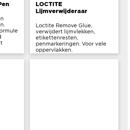
Pen
LOCTITE
Lijmverwijderaar
en
n.
Loctite Remove Glue,
formule
verwijdert lijmvlekken,
d
etikettenresten,
t
penmarkeringen. Voor vele
oppervlakken.