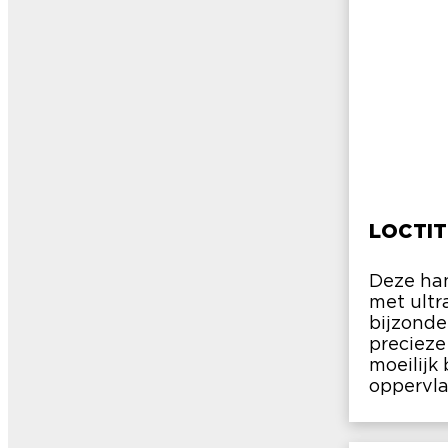
LOCTIT
Deze han
met ultra
bijzonde
precieze
moeilijk
oppervla