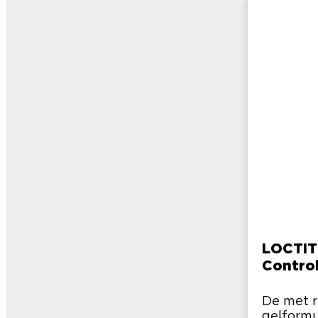
LOCTIT
Contro
De met 
gelformu