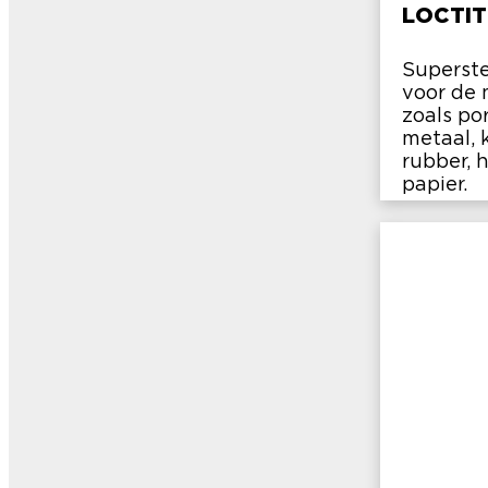
LOCTIT
Superste
voor de 
zoals po
metaal, k
rubber, 
papier.