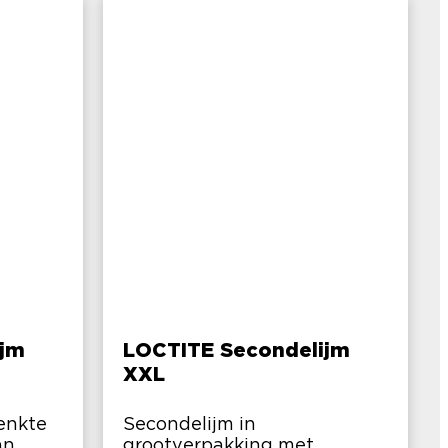
ijm
LOCTITE Secondelijm
XXL
enkte
Secondelijm in
an
grootverpakking met