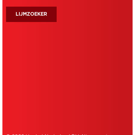
LIJMZOEKER
AFDRUK
GEBRUIKSVOORWAARDEN
TOESTEMMINGSVERKLARING
COOKIES
PRIVACYBELEID