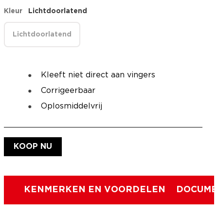
Kleur
Lichtdoorlatend
Lichtdoorlatend
Kleeft niet direct aan vingers
Corrigeerbaar
Oplosmiddelvrij
KOOP NU
KENMERKEN EN VOORDELEN
DOCUME