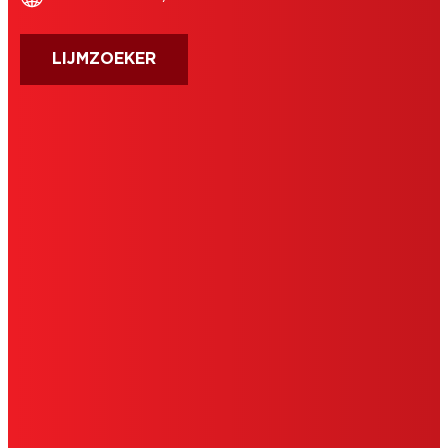
LIJMZOEKER
AFDRUK
GEBRUIKSVOORWAARDEN
TOESTEMMINGSVERKLARING
COOKIES
PRIVACYBELEID