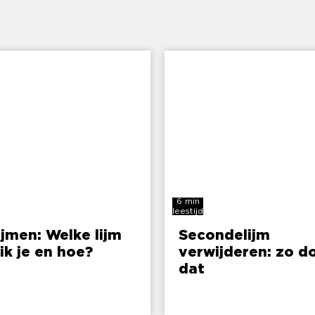
6 min
leestijd
ijmen: Welke lijm
Secondelijm
ik je en hoe?
verwijderen: zo do
dat