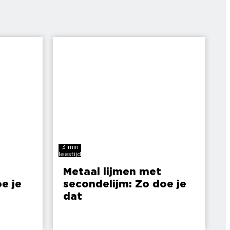
3 min
leestijd
Metaal lijmen met
e je
secondelijm: Zo doe je
dat