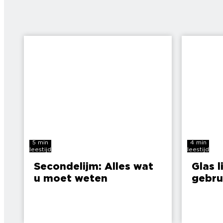
5 min
4 min
leestijd
leestijd
Secondelijm: Alles wat
Glas l
u moet weten
gebru