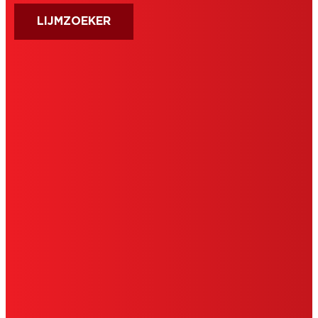
LIJMZOEKER
AFDRUK
GEBRUIKSVOORWAARDEN
TOESTEMMINGSVERKLARING
COOKIES
PRIVACYBELEID
© 2026 Henkel Nederland B.V., Nieuwegein